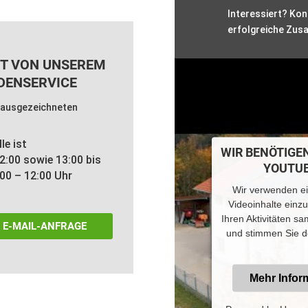
Interessiert? Kont
erfolgreiche Zus
ST VON UNSEREM
DENSERVICE
le ist
WIR BENÖTIGE
:00 sowie 13:00 bis
YOUTUB
:00 – 12:00 Uhr
Wir verwenden ei
Videoinhalte einz
Ihren Aktivitäten sa
E-MAIL-ANFRAGE
und stimmen Sie d
Mehr Infor