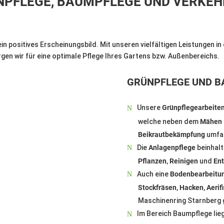
ÜNPFLEGE, BAUMPFLEGE UND VERKE
in positives Erscheinungsbild. Mit unseren vielfältigen Leistungen i
gen wir für eine optimale Pflege Ihres Gartens bzw. Außenbereichs.
GRÜNPFLEGE UND B
Unsere
Grünpflegearbeite
welche neben dem
Mähen
Beikrautbekämpfung
umfa
Die
Anlagenpflege
beinhal
Pflanzen, Reinigen
und
Ent
Auch eine
Bodenbearbeitu
Stockfräsen, Hacken, Aerif
Maschinenring Starnberg g
Im Bereich Baumpflege lie