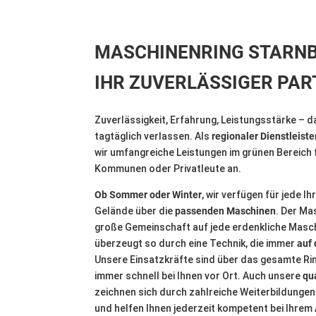
MASCHINENRING STARNB
IHR ZUVERLÄSSIGER PA
Zuverlässigkeit, Erfahrung, Leistungsstärke – d
tagtäglich verlassen. Als
regionaler Dienstleist
wir umfangreiche Leistungen im grünen Bereich 
Kommunen oder Privatleute an.
Ob Sommer oder Winter
, wir verfügen für jede 
Gelände über die
passenden Maschinen
. Der Ma
große Gemeinschaft auf jede erdenkliche Masc
überzeugt so durch eine Technik, die immer
auf
Unsere Einsatzkräfte sind über das gesamte Rin
immer schnell bei Ihnen vor Ort. Auch unsere
qua
zeichnen sich durch zahlreiche Weiterbildungen 
und helfen Ihnen jederzeit kompetent bei Ihrem 