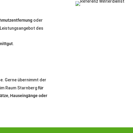
hmutzentfernung
oder
Leistungsangebot des
nittgut
.
ine. Gerne übernimmt der
im Raum Starnberg
für
lätze, Hauseingänge oder