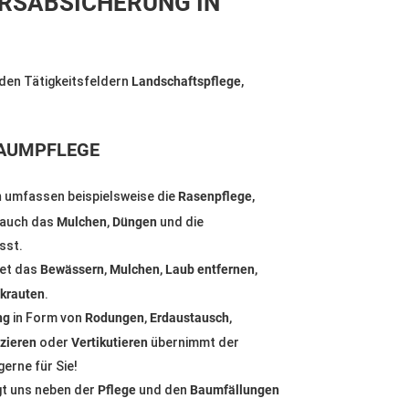
HRSABSICHERUNG IN
n den Tätigkeitsfeldern
Landschaftspflege
,
AUMPFLEGE
n
umfassen beispielsweise die
Rasenpflege
,
auch das
Mulchen, Düngen
und die
sst.
tet das
Bewässern, Mulchen, Laub entfernen,
krauten
.
ng
in Form von
Rodungen, Erdaustausch,
izieren
oder
Vertikutieren
übernimmt der
erne für Sie!
gt uns neben der
Pflege
und den
Baumfällungen