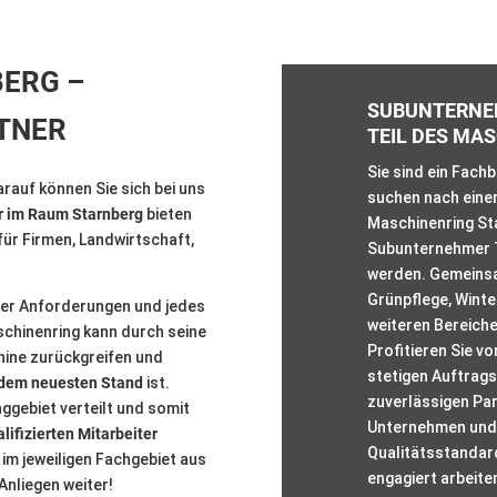
ERG –
SUBUNTERNEH
RTNER
TEIL DES MA
Sie sind ein Fach
arauf können Sie sich bei uns
suchen nach eine
er im Raum Starnberg
bieten
Maschinenring Sta
für Firmen, Landwirtschaft,
Subunternehmer T
werden. Gemeinsam
Grünpflege, Winte
Ihrer Anforderungen und jedes
weiteren Bereiche
schinenring kann durch seine
Profitieren Sie vo
hine zurückgreifen und
stetigen Auftrag
 dem neuesten Stand
ist.
zuverlässigen Par
ggebiet verteilt und somit
Unternehmen und 
lifizierten Mitarbeiter
Qualitätsstandard
im jeweiligen Fachgebiet aus
engagiert arbeite
Anliegen weiter!