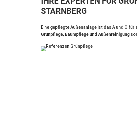
IHRE EXPERTEN FÜR GR
STARNBERG
Eine gepflegte Außenanlage ist das A und O für e
Grünpflege
,
Baumpflege
und
Außenreinigung
sor