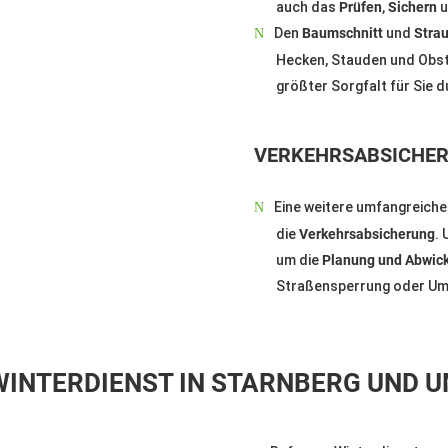
auch das
Prüfen, Sichern
u
Den
Baumschnitt
und
Strau
Hecken, Stauden und Obst
größter Sorgfalt für Sie d
VERKEHRSABSICHE
Eine weitere umfangreiche T
die
Verkehrsabsicherung
.
um die
Planung und Abwic
Straßensperrung oder Uml
INTERDIENST IN STARNBERG UND U